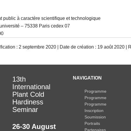
 public à caractère scientifique et technologique
’université – 75338 Paris cedex 07
00
ication : 2 septembre 2020 | Date de création : 19 août 2020 | 
13th
NAVIGATION
International
Programme
Plant Cold
Programme
Hardiness
Programme
Seminar
Inscription
Soumission
Portraits
26-30 August
Partenaires