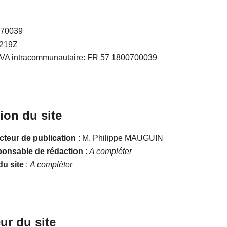
070039
7219Z
VA intracommunautaire: FR 57 1800700039
ion du site
cteur de publication
: M. Philippe MAUGUIN
onsable de rédaction
:
A compléter
u site
:
A compléter
ur du site