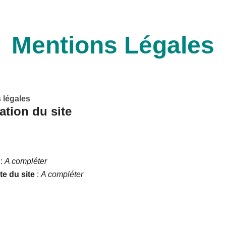
Mentions Légales
 légales
cation
du site
:
A compléter
e du site
:
A compléter